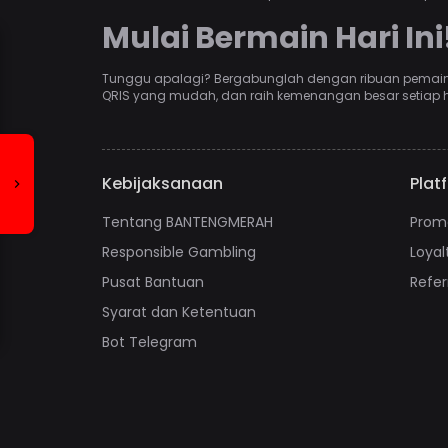
Mulai Bermain Hari Ini
Tunggu apalagi? Bergabunglah dengan ribuan pemain 
QRIS yang mudah, dan raih kemenangan besar setiap h
Kebijaksanaan
Plat
Tentang BANTENGMERAH
Prom
Responsible Gambling
Loyal
Pusat Bantuan
Refer
Syarat dan Ketentuan
Bot Telegram