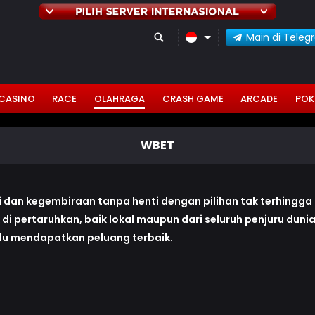
Main di Tele
 CASINO
RACE
OLAHRAGA
CRASH GAME
ARCADE
POK
WBET
i dan kegembiraan tanpa henti dengan pilihan tak terhingga 
di pertaruhkan, baik lokal maupun dari seluruh penjuru duni
lu mendapatkan peluang terbaik.