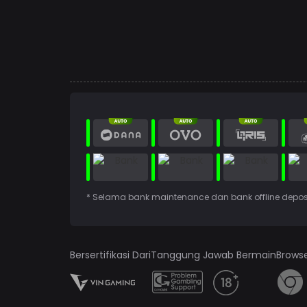
* Selama bank maintenance dan bank offline deposi
Bersertifikasi Dari
Tanggung Jawab Bermain
Brows