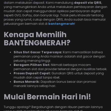
dalam melakukan deposit. Kami mendukung
deposit via QRIS
,
yang memungkinkan Anda untuk melakukan pembayaran dengan
mudah dan cepat menggunakan aplikasi pembayaran digital
seperti OVO, GoPay, dan banyak lagi. Tidak perlu khawatir tentang
proses yang rumit, cukup dengan QRIS, Anda sudah bisa memulai
petualangan bermain slot di
bantengmerah
!
Kenapa Memilih
BANTENGMERAH?
Situs Slot Gacor Terpercaya:
Kami memastikan bahwa
permainan yang Anda mainkan adalah slot gacor dengan
peluang menang tinggi.
Beragam Pilihan Slot:
Nikmati berbagai macam
permainan slot dari provider terkenal dengan kualitas terbaik.
Proses Deposit Cepat:
Gunakan QRIS untuk deposit yang
mudah dan cepat tanpa ribet.
Bonus Menarik:
Dapatkan bonus besar dan promosi
menarik lainnya setiap hari.
Mulai Bermain Hari Ini!
Tunggu apalagi? Bergabunglah dengan ribuan pemain lainnya