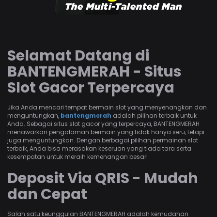
Selamat Datang di
BANTENGMERAH - Situs
Slot Gacor Terpercaya
Jika Anda mencari tempat bermain slot yang menyenangkan dan
menguntungkan,
bantengmerah
adalah pilihan terbaik untuk
Anda. Sebagai situs slot gacor yang terpercaya, BANTENGMERAH
menawarkan pengalaman bermain yang tidak hanya seru, tetapi
juga menguntungkan. Dengan berbagai pilihan permainan slot
terbaik, Anda bisa merasakan keseruan yang tiada tara serta
kesempatan untuk meraih kemenangan besar!
Deposit Via QRIS - Mudah
dan Cepat
Salah satu keunggulan BANTENGMERAH adalah kemudahan