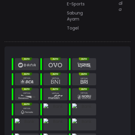
E-Sports
Sabung
Ayam
Togel