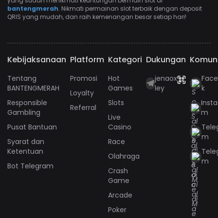
yang sudah menikmati keuntungan bermain slot di
bantengmerah
. Nikmati permainan slot terbaik dengan deposit
QRIS yang mudah, dan raih kemenangan besar setiap hari!
Kebijaksanaan
Platform
Kategori
Dukungan
Komun
Tentang
Promosi
Hot
jenaox
Fac
BANTENGMERAH
Games
ley
k
Loyalty
Responsible
Slots
Inst
Referral
Gambling
m
Live
Pusat Bantuan
Casino
Tele
m
Syarat dan
Race
Ketentuan
Tele
Olahraga
m
Bot Telegram
Crash
Game
Arcade
Poker