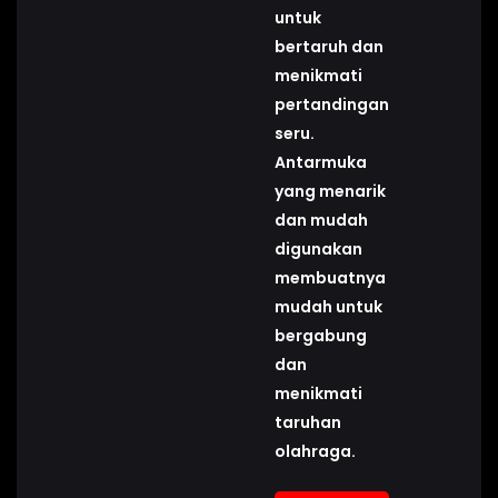
untuk
bertaruh dan
menikmati
pertandingan
seru.
Antarmuka
yang menarik
dan mudah
digunakan
membuatnya
mudah untuk
bergabung
dan
menikmati
taruhan
olahraga.