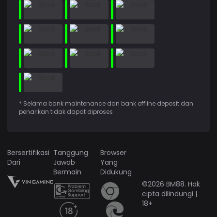
* Selama bank maintenance dan bank offline deposit dan
penarikan tidak dapat diproses
Bersertifikasi
Tanggung
Browser
Dari
Jawab
Yang
Bermain
Didukung
©2026 BM88. Hak
cipta dilindungi |
18+