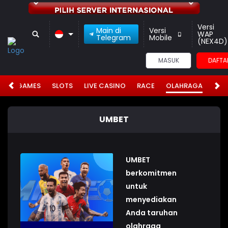
Versi
Main di
Versi
WAP
Telegram
Mobile
(NEX4D)
MASUK
DAFTA
HOT GAMES
SLOTS
LIVE CASINO
RACE
OLAHRAGA
CRA
UMBET
UMBET
berkomitmen
untuk
menyediakan
Anda taruhan
olahraga