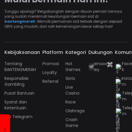
Tunggu apalagi? Bergabunglah dengan ribuan pemain lainnya
yang sudah menikmati keuntungan bermain slot di
bantengmerah
. Nikmati permainan slot terbaik dengan deposit
QRIS yang mudah, dan raih kemenangan besar setiap hari!
Kebijaksanaan
Platform
Kategori
Dukungan
Komun
Tentang
Promosi
Hot
jenaox
Fac
BANTENGMERAH
Games
ley
k
Loyalty
Responsible
Slots
Inst
Referral
Gambling
m
Live
Pusat Bantuan
Casino
Tele
m
Syarat dan
Race
Ketentuan
Tele
Olahraga
m
Bot Telegram
Crash
Game