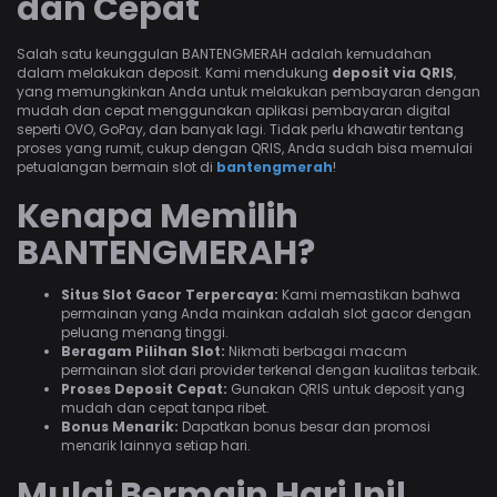
dan Cepat
Salah satu keunggulan BANTENGMERAH adalah kemudahan
dalam melakukan deposit. Kami mendukung
deposit via QRIS
,
yang memungkinkan Anda untuk melakukan pembayaran dengan
mudah dan cepat menggunakan aplikasi pembayaran digital
seperti OVO, GoPay, dan banyak lagi. Tidak perlu khawatir tentang
proses yang rumit, cukup dengan QRIS, Anda sudah bisa memulai
petualangan bermain slot di
bantengmerah
!
Kenapa Memilih
BANTENGMERAH?
Situs Slot Gacor Terpercaya:
Kami memastikan bahwa
permainan yang Anda mainkan adalah slot gacor dengan
peluang menang tinggi.
Beragam Pilihan Slot:
Nikmati berbagai macam
permainan slot dari provider terkenal dengan kualitas terbaik.
Proses Deposit Cepat:
Gunakan QRIS untuk deposit yang
mudah dan cepat tanpa ribet.
Bonus Menarik:
Dapatkan bonus besar dan promosi
menarik lainnya setiap hari.
Mulai Bermain Hari Ini!