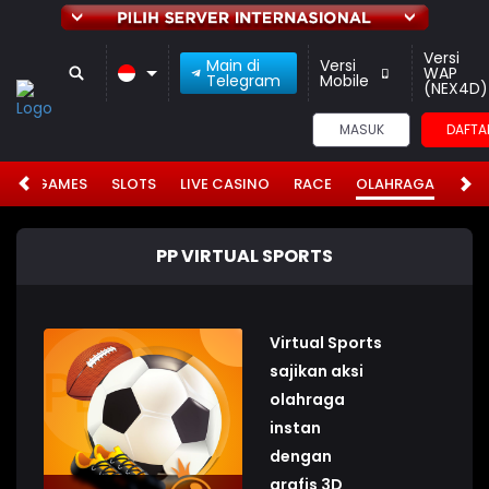
Versi
Main di
Versi
WAP
Telegram
Mobile
(NEX4D)
MASUK
DAFTA
HOT GAMES
SLOTS
LIVE CASINO
RACE
OLAHRAGA
CRA
PP VIRTUAL SPORTS
Virtual Sports
sajikan aksi
olahraga
instan
dengan
grafis 3D