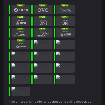
* Selama bank maintenance dan bank offline deposit dan