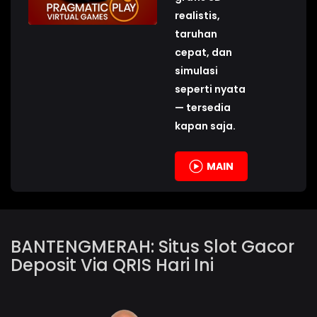
realistis,
taruhan
cepat, dan
simulasi
seperti nyata
— tersedia
kapan saja.
MAIN
BANTENGMERAH: Situs Slot Gacor
Deposit Via QRIS Hari Ini